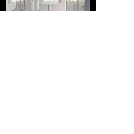
Duscholux Viva