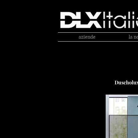
aziende
la n
Duscholu