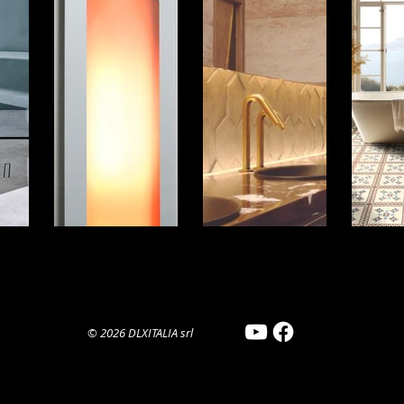
©
2026
​DLXITALIA srl