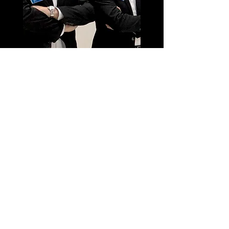
Per saperne di più
Qui è possibile scaricare il nostro
company profile
Company Profile
Samuele Mian parla di DLX Italia
Intervista a Samuele Mian