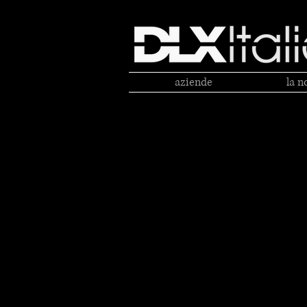
aziende
la n