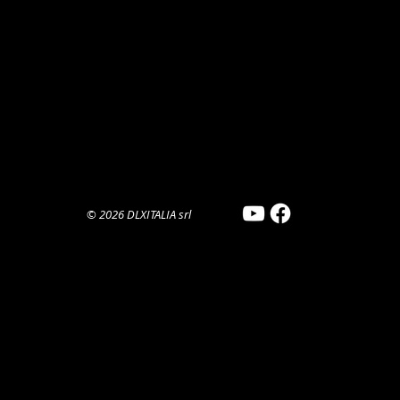
©
2026
​DLXITALIA srl